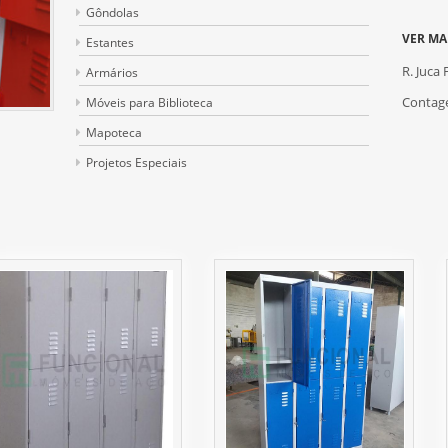
Gôndolas
VER MA
Estantes
R. Juca 
Armários
Contage
Móveis para Biblioteca
Mapoteca
Projetos Especiais