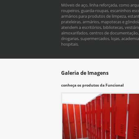
Móveis de aço, linha reforçada, como arqu
roupeiros, guarda-roupas, escaninhos esco
armários para produtos de limpeza, estant
prateleiras, armários, mapotecas e gôndol
atendem a escritórios, bibliotecas, vestiári
almoxarifados, centros de documentação,
drogarias, supermercados, lojas, academia
hospitais.
Galeria de Imagens
conheça os produtos da Funcional