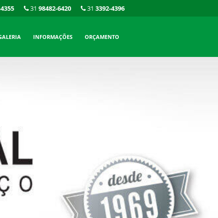
-4355
31
98482-6420
31
3392-4396
GALERIA
INFORMAÇÕES
ORÇAMENTO