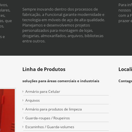
ivos,
Para in
Sempre inovando dentro dos processos de
lares,
nossos 
fabricação, a Funcional garante modernidade e
es,
com a F
tecnologia em móveis de aço de alta qualidade.
as, que
prazer 
Planejamos e desenvolvemos projetos
os,
personalizados para montagem de lojas,
drogarias, almoxarifados, arquivos, bibliotecas
s e
entre outros.
Linha de Produtos
Local
soluções para áreas comerciais e industriais
Contage
Armário para Celular
Arquivos
Armário para produtos de limpeza
Guarda-roupas / Roupeiros
Escaninhos / Guarda-volumes