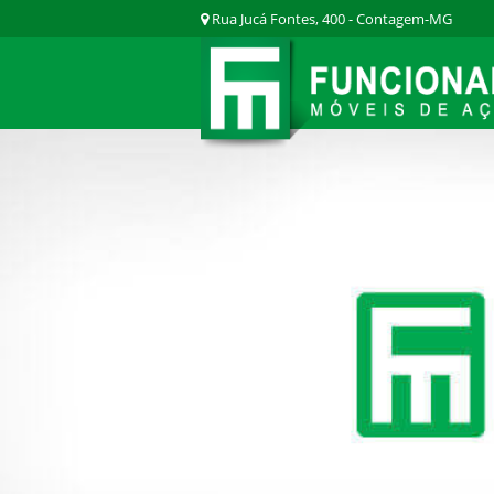
Rua Jucá Fontes, 400 - Contagem-MG