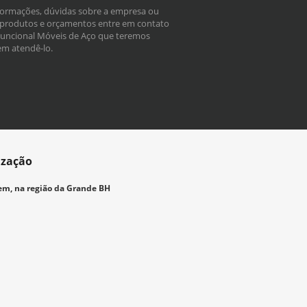
formações, dúvidas sobre a empresa ou
produtos e orçamentos entre em contato
uncional Móveis de Aço que teremos
em atendê-lo.
ização
m, na região da Grande BH